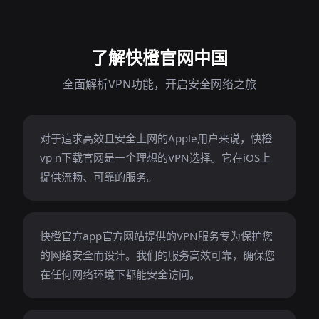
了解快橙官网中国
全面解析VPN功能，开启安全网络之旅
对于追求高效且安全上网的Apple用户来说，快橙
vp n下载官网是一个理想的VPN选择。它在iOS上
提供流畅、可靠的服务。
快橙官方app官方网站提供的VPN服务专为保护您
的网络安全而设计。我们的服务高效可靠，确保您
在任何网络环境下都能安全访问。