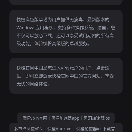
快橙高级版承诺为用户提供无病毒、最新版本的
Windows应用程序，支持多种操作系统。这里，您
不仅可以放心下载，还可以享受试用期内的所有高
级功能，体验快橙高级版的卓越服务。
快橙官网中国是您进入VPN账户的门户，点击这
里，即可立即登录快橙官网中国的官方网站，享受
无忧的网络体验。
黑洞vp n官网｜黑洞加速器app｜黑洞加速器ios
多节点高速VPN | 快橙Android | 快橙加速器ios下载官