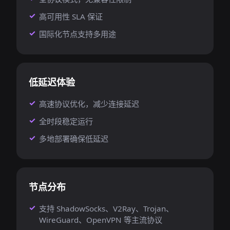
高可用性 SLA 保证
国际化节点支持多用途
低延迟体验
高速协议优化，减少连接延迟
全时段稳定运行
多地部署确保低延迟
节点分布
支持 ShadowSocks、V2Ray、Trojan、
WireGuard、OpenVPN 等主流协议