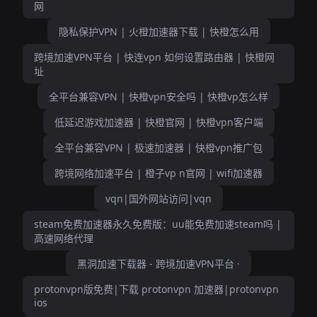
网
隐私保护VPN | 火橙加速器下载 | 快橙怎么用
跨境加速VPN平台 | 快连vpn 如何设置路由器 | 快橙网
址
全平台兼容VPN | 快橙vpn安全吗 | 快橙vp怎么样
低延迟游戏加速器 | 快橙官网 | 快橙vpn客户端
全平台兼容VPN | 极速加速器 | 快橙vpn推广包
跨境网络加速平台 | 橙子vp n官网 | wifi加速器
vqn|国外网站访问|vqn
steam免费加速器永久免费版：uu能免费加速steam吗 |
高速网络代理
黑洞加速下载器 - 跨境加速VPN平台 ·
protonvpn版免费|下载 protonvpn 加速器|protonvpn
ios