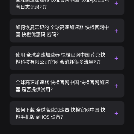
有日志记录吗？
如何恢复忘记的 全球高速加速器 快橙官网中
国 快橙优惠码 密码？
使用 全球高速加速器 快橙官网中国 南京快
橙科技有限公司官网 会消耗很多流量吗？
全球高速加速器 快橙官网中国 快橙官网加速
器 是否提供试用？
如何下载 全球高速加速器 快橙官网中国 快
橙手机版 到 iOS 设备？